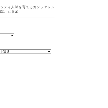
日
ーシティ人財を育てるカンファレン
B31」に参加
日