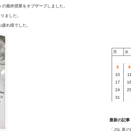
course の最終授業をオブザーブしました。
なりました。
さん、お疲れ様でした。
月
火
3
4
10
1
17
1
24
2
31
最新の記事
「JSL 