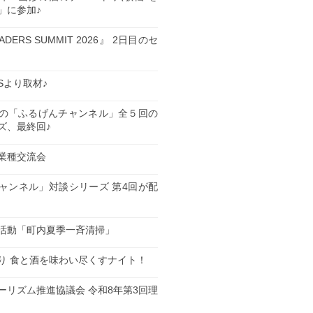
」に参加♪
EADERS SUMMIT 2026』 2日目のセ
ESより取材♪
の「ふるげんチャンネル」全５回の
ズ、最終回♪
業種交流会
日
ャンネル」対談シリーズ 第4回が配
日
活動「町内夏季一斉清掃」
日
り 食と酒を味わい尽くすナイト！
日
ーリズム推進協議会 令和8年第3回理