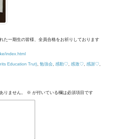
れた一期生の皆様、全員合格をお祈りしております
ke/index.html
ts Education Trut)
,
勉強会
,
感動♡
,
感激♡
,
感謝♡
,
ありません。
※
が付いている欄は必須項目です