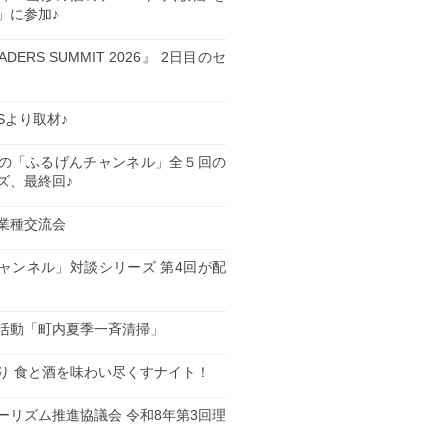
」に参加♪
EADERS SUMMIT 2026』 2日目のセ
ESより取材♪
の「ふるげんチャンネル」全５回の
ズ、最終回♪
業種交流会
日
ャンネル」対談シリーズ 第4回が配
日
活動「町内夏季一斉清掃」
日
り 食と酒を味わい尽くすナイト！
日
ーリズム推進協議会 令和8年第3回理