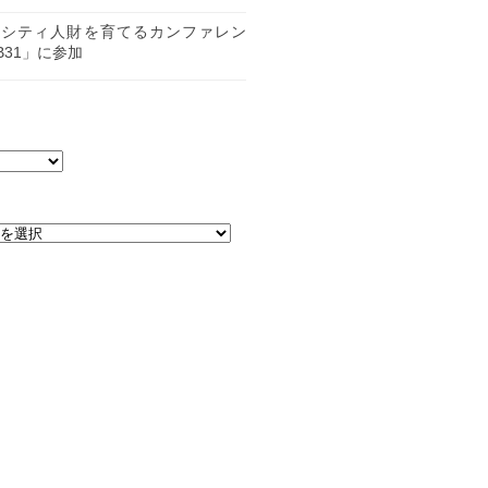
日
ーシティ人財を育てるカンファレン
B31」に参加
日