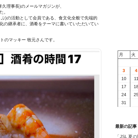
孝久理事長)のメールマガジンが、
した。
ぶ)の活動として会員である、食文化全般で先端的
化の継承者に、酒肴をテーマに書いていただいてい
トのマッキー 牧元さんです。
月
火
3
4
10
1
17
1
24
2
31
最新の記事
「JSL 