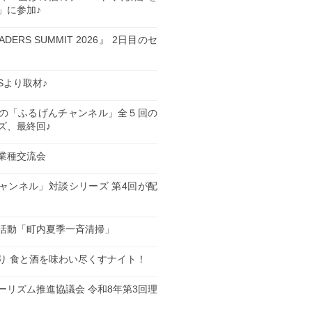
」に参加♪
EADERS SUMMIT 2026』 2日目のセ
ESより取材♪
の「ふるげんチャンネル」全５回の
ズ、最終回♪
業種交流会
日
ャンネル」対談シリーズ 第4回が配
日
活動「町内夏季一斉清掃」
日
り 食と酒を味わい尽くすナイト！
日
ーリズム推進協議会 令和8年第3回理