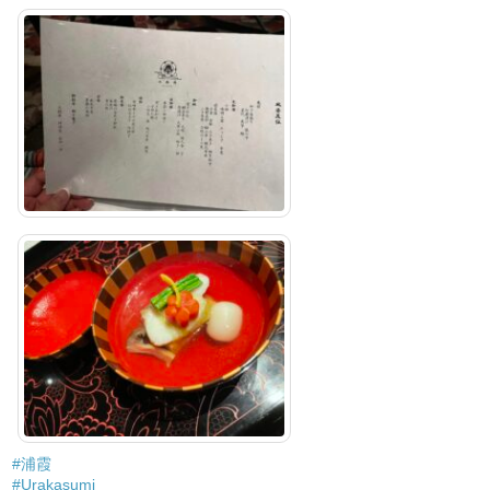
#浦霞
#Urakasumi