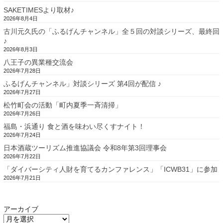
SAKETIMESより取材♪
2026年8月4日
古川元久氏の「ふるげんチャンネル」全５回の対談シリーズ、最終回
♪
2026年8月3日
八王子の異業種交流会
2026年7月28日
ふるげんチャンネル」対談シリーズ 第4回が配信 ♪
2026年7月27日
松竹町会の活動「町内夏季一斉清掃」
2026年7月26日
福島・浜通り 食と酒を味わい尽くすナイト！
2026年7月24日
日本酒蔵ツーリズム推進協議会 令和8年第3回理事会
2026年7月22日
「ダイバーシティ人財を育てるカンファレンス」「ICWB31」に参加
2026年7月21日
アーカイブ