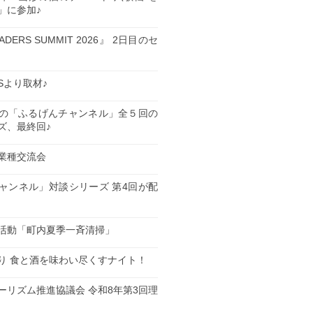
」に参加♪
EADERS SUMMIT 2026』 2日目のセ
ESより取材♪
の「ふるげんチャンネル」全５回の
ズ、最終回♪
業種交流会
日
ャンネル」対談シリーズ 第4回が配
日
活動「町内夏季一斉清掃」
日
り 食と酒を味わい尽くすナイト！
日
ーリズム推進協議会 令和8年第3回理