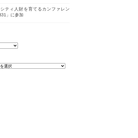
日
ーシティ人財を育てるカンファレン
B31」に参加
日