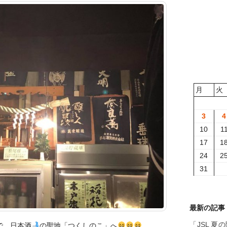
月
火
3
4
10
1
17
1
24
2
31
最新の記事
「JSL 
で、日本酒
の聖地「つくしのこ」へ