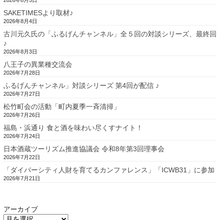
SAKETIMESより取材♪
2026年8月4日
古川元久氏の「ふるげんチャンネル」全５回の対談シリーズ、最終回
♪
2026年8月3日
八王子の異業種交流会
2026年7月28日
ふるげんチャンネル」対談シリーズ 第4回が配信 ♪
2026年7月27日
松竹町会の活動「町内夏季一斉清掃」
2026年7月26日
福島・浜通り 食と酒を味わい尽くすナイト！
2026年7月24日
日本酒蔵ツーリズム推進協議会 令和8年第3回理事会
2026年7月22日
「ダイバーシティ人財を育てるカンファレンス」「ICWB31」に参加
2026年7月21日
アーカイブ