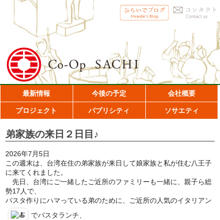
最新情報
今後の予定
会社概要
プロジェクト
パブリシティ
ソサエティ
弟家族の来日２日目♪
2026年7月5日
この週末は、台湾在住の弟家族が来日して娘家族と私が住む八王子
に来てくれました。
先日、台湾にご一緒したご近所のファミリーも一緒に、親子ら総
勢17人で、
パスタ作りにハマっている弟のために、ご近所の人気のイタリアン
でパスタランチ、