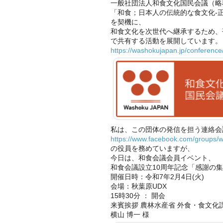
一般社団法人和食文化国民会議（略
「和食；日本人の伝統的な食文化-
を契機に、
和食文化を次世代へ継承するため、平
で共有する活動を展開しています。
https://washokujapan.jp/conference
私は、この団体の発信を担う連絡会
https://www.facebook.com/groups/w
の役員を務めていますが、
今日は、和食会議会員イベント、
和食会議設立10周年記念「感謝の
開催日時：令和7年2月4日(火)
会場：秋葉原UDX
15時30分 ： 開会
来賓挨拶 農林水産省 外食・食文化
横山 博一 様