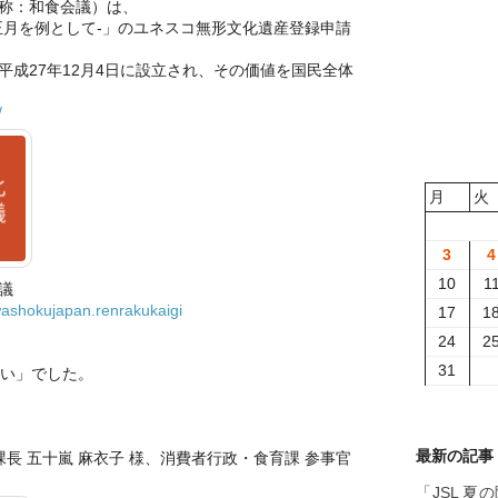
称：和食会議）は、
正月を例として-」のユネスコ無形文化遺産登録申請
成27年12月4日に設立され、その価値を国民全体
/
月
火
3
4
10
1
議
ashokujapan.renrakukaigi
17
1
24
2
31
集い」でした。
最新の記事
課長 五十嵐 麻衣子 様、消費者行政・食育課 参事官
「JSL 