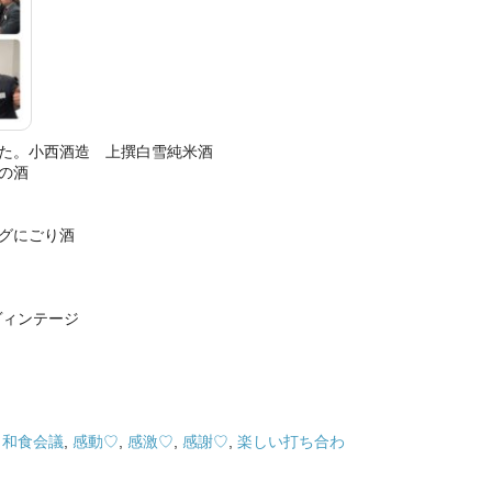
た。小西酒造 上撰白雪純米酒
の酒
グにごり酒
ヴィンテージ
,
和食会議
,
感動♡
,
感激♡
,
感謝♡
,
楽しい打ち合わ