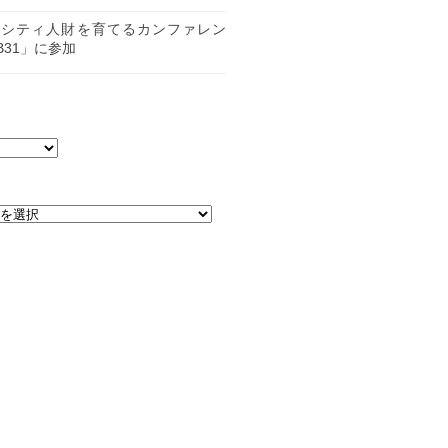
日
ーシティ人財を育てるカンファレン
B31」に参加
日