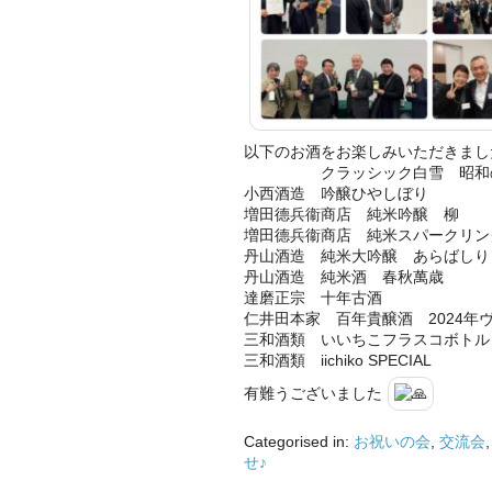
以下のお酒をお楽しみいただきまし
クラッシック白雪 昭和
小西酒造 吟醸ひやしぼり
増田德兵衞商店 純米吟醸 柳
増田德兵衞商店 純米スパークリン
丹山酒造 純米大吟醸 あらばしり
丹山酒造 純米酒 春秋萬歳
達磨正宗 十年古酒
仁井田本家 百年貴醸酒 2024年
三和酒類 いいちこフラスコボトル
三和酒類 iichiko SPECIAL
有難うございました
Categorised in:
お祝いの会
,
交流会
せ♪