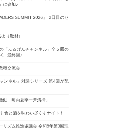
」に参加♪
EADERS SUMMIT 2026』 2日目のセ
ESより取材♪
の「ふるげんチャンネル」全５回の
ズ、最終回♪
業種交流会
日
ャンネル」対談シリーズ 第4回が配
日
活動「町内夏季一斉清掃」
日
り 食と酒を味わい尽くすナイト！
日
ーリズム推進協議会 令和8年第3回理