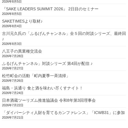
2026年8月5日
『SAKE LEADERS SUMMIT 2026』 2日目のセミナー
2026年8月5日
SAKETIMESより取材♪
2026年8月4日
古川元久氏の「ふるげんチャンネル」全５回の対談シリーズ、最終回
♪
2026年8月3日
八王子の異業種交流会
2026年7月28日
ふるげんチャンネル」対談シリーズ 第4回が配信 ♪
2026年7月27日
松竹町会の活動「町内夏季一斉清掃」
2026年7月26日
福島・浜通り 食と酒を味わい尽くすナイト！
2026年7月24日
日本酒蔵ツーリズム推進協議会 令和8年第3回理事会
2026年7月22日
「ダイバーシティ人財を育てるカンファレンス」「ICWB31」に参加
2026年7月21日