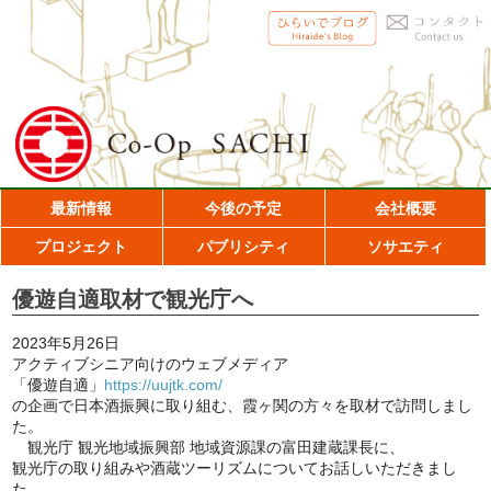
最新情報
今後の予定
会社概要
プロジェクト
パブリシティ
ソサエティ
優遊自適取材で観光庁へ
2023年5月26日
アクティブシニア向けのウェブメディア
「優遊自適」
https://uujtk.com/
の企画で日本酒振興に取り組む、霞ヶ関の方々を取材で訪問しまし
た。
観光庁 観光地域振興部 地域資源課の富田建蔵課長に、
観光庁の取り組みや酒蔵ツーリズムについてお話しいただきまし
た。