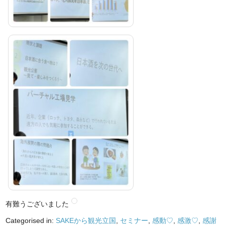
有難うございました
Categorised in:
SAKEから観光立国
,
セミナー
,
感動♡
,
感激♡
,
感謝