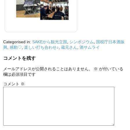
Categorised in:
SAKEから観光立国
,
シンポジウム
,
国税庁日本酒振
興
,
感動♡
,
楽しい打ち合わせ♪
,
蔵元さん
,
酒サムライ
コメントを残す
メールアドレスが公開されることはありません。
※
が付いている
欄は必須項目です
コメント
※