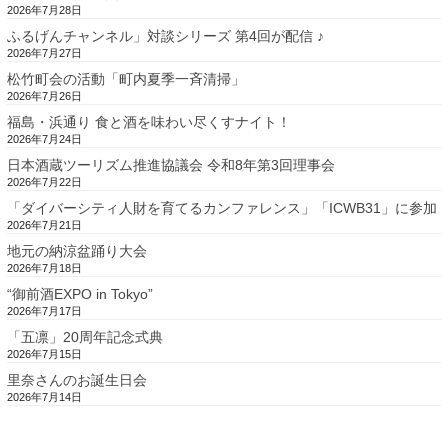
2026年7月28日
ふるげんチャンネル」対談シリーズ 第4回が配信 ♪
2026年7月27日
松竹町会の活動「町内夏季一斉清掃」
2026年7月26日
福島・浜通り 食と酒を味わい尽くすナイト！
2026年7月24日
日本酒蔵ツーリズム推進協議会 令和8年第3回理事会
2026年7月22日
「ダイバーシティ人財を育てるカンファレンス」「ICWB31」に参加
2026年7月21日
地元の納涼盆踊り大会
2026年7月18日
“御前酒EXPO in Tokyo”
2026年7月17日
「五凛」20周年記念式典
2026年7月15日
里奈さんのお誕生日会
2026年7月14日