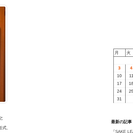
月
火
3
4
10
1
17
1
24
2
31
と
最新の記事
任式、
『SAKE L