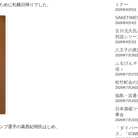
ミナー
ために札幌日帰りでした。
2026年8月5日
SAKETIM
2026年8月4日
古川元久氏
対談シリー
2026年8月3日
八王子の異
2026年7月28
ふるげんチ
信 ♪
2026年7月27
松竹町会の
2026年7月26
福島・浜通
2026年7月24
日本酒蔵ツ
事会
2026年7月22
ンプ選手の葛西紀明氏
はじめ、
「ダイバ
ス」「ICW