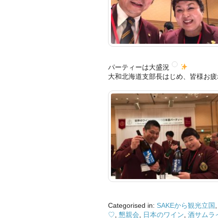
パーティーは大盛況
大和北海道支部長はじめ、皆様お疲
Categorised in:
SAKEから観光立国
♡
,
懇親会
,
日本のワイン
,
酒サムラ