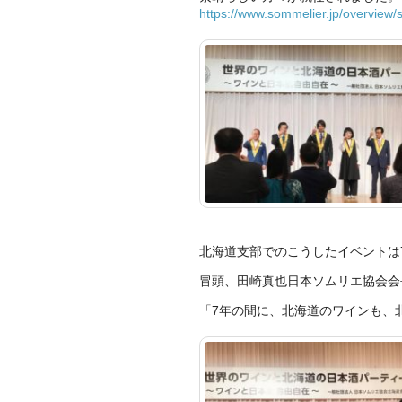
https://www.sommelier.jp/
overview/
北海道支部でのこうしたイベントは
冒
頭、田崎真也日本ソムリエ協会会
「7年の間に、北
海道のワインも、