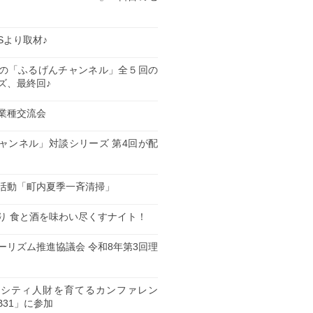
ESより取材♪
の「ふるげんチャンネル」全５回の
ズ、最終回♪
業種交流会
日
ャンネル」対談シリーズ 第4回が配
日
活動「町内夏季一斉清掃」
日
り 食と酒を味わい尽くすナイト！
日
ーリズム推進協議会 令和8年第3回理
日
ーシティ人財を育てるカンファレン
B31」に参加