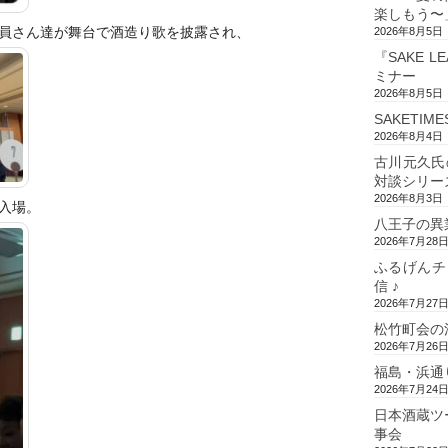
楽しもう〜
員さん達が舞台で酒造り歌を披露され、
2026年8月5日
『SAKE L
ミナー
2026年8月5日
SAKETIM
2026年8月4日
古川元久氏
対談シリー
2026年8月3日
入場。
八王子の異
2026年7月28
ふるげんチ
信 ♪
2026年7月27
松竹町会の
2026年7月26
福島・浜通
2026年7月24
日本酒蔵ツ
事会