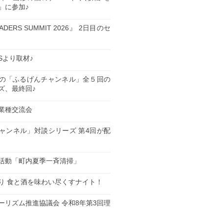
」に参加♪
EADERS SUMMIT 2026』 2日目のセ
ESより取材♪
の「ふるげんチャンネル」全５回の
ズ、最終回♪
業種交流会
日
ャンネル」対談シリーズ 第4回が配
日
活動「町内夏季一斉清掃」
日
り 食と酒を味わい尽くすナイト！
日
ーリズム推進協議会 令和8年第3回理