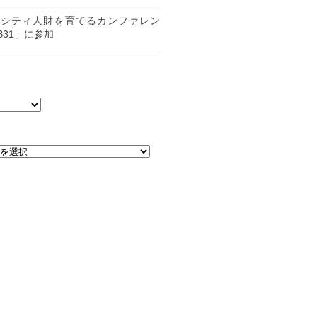
日
ーシティ人財を育てるカンファレン
B31」に参加
日