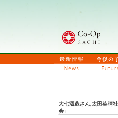
大七酒造さん,太田英晴
会」