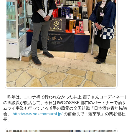
昨年は、コロナ禍で行われなかった井上 酉子さんコーディネート
の酒談義が復活して、今日はIWCのSAKE 部門のパートナーで酒サ
ムライ事業も行っている若手の蔵元の全国組織「日本酒造青年協議
会」
http://www.sakesamurai.jp/
の前会長で「蓬莱泉」の関谷健社
長、