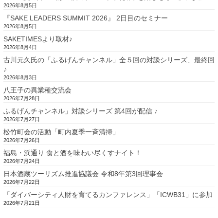
2026年8月5日
『SAKE LEADERS SUMMIT 2026』 2日目のセミナー
2026年8月5日
SAKETIMESより取材♪
2026年8月4日
古川元久氏の「ふるげんチャンネル」全５回の対談シリーズ、最終回
♪
2026年8月3日
八王子の異業種交流会
2026年7月28日
ふるげんチャンネル」対談シリーズ 第4回が配信 ♪
2026年7月27日
松竹町会の活動「町内夏季一斉清掃」
2026年7月26日
福島・浜通り 食と酒を味わい尽くすナイト！
2026年7月24日
日本酒蔵ツーリズム推進協議会 令和8年第3回理事会
2026年7月22日
「ダイバーシティ人財を育てるカンファレンス」「ICWB31」に参加
2026年7月21日