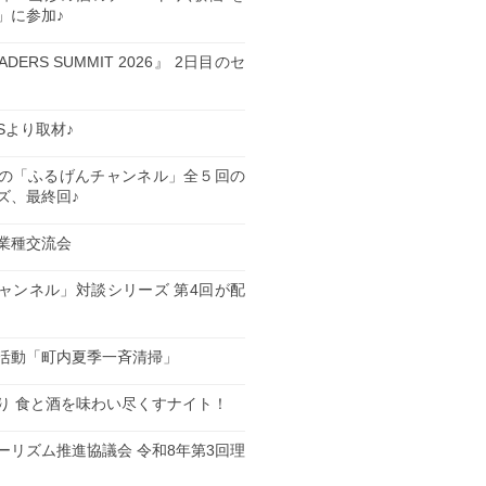
」に参加♪
EADERS SUMMIT 2026』 2日目のセ
ESより取材♪
の「ふるげんチャンネル」全５回の
ズ、最終回♪
業種交流会
日
ャンネル」対談シリーズ 第4回が配
日
活動「町内夏季一斉清掃」
日
り 食と酒を味わい尽くすナイト！
日
ーリズム推進協議会 令和8年第3回理