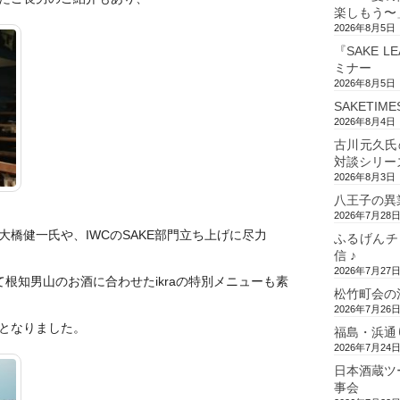
楽しもう〜
2026年8月5日
『SAKE L
ミナー
2026年8月5日
SAKETIM
2026年8月4日
古川元久氏
対談シリー
2026年8月3日
八王子の異
2026年7月28
橋健一氏や、IWCのSAKE部門立ち上げに尽力
ふるげんチ
信 ♪
2026年7月27
わって根知男山のお酒に合わせたikraの特別メニューも素
松竹町会の
2026年7月26
となりました。
福島・浜通
2026年7月24
日本酒蔵ツ
事会