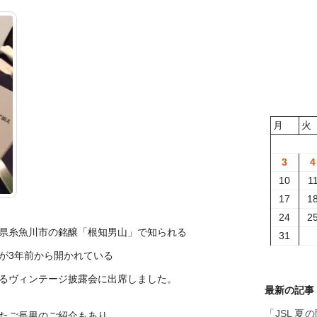
月
火
3
4
10
1
17
1
24
2
県糸魚川市の銘醸「根知男山」で知られる
31
が3年前から開かれている
るヴィンテージ披露会に出席しました。
最新の記事
「JSL 
たご長男のご紹介もあり、