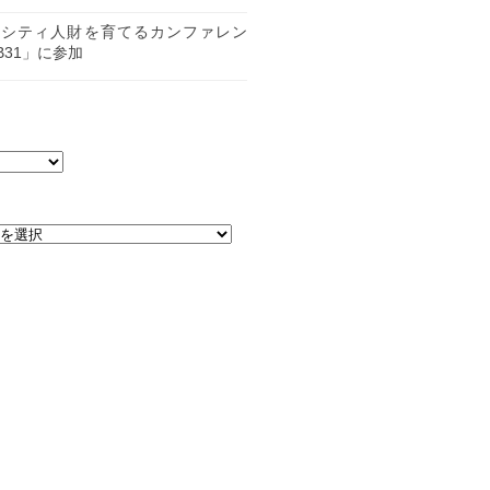
日
ーシティ人財を育てるカンファレン
B31」に参加
日