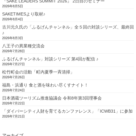
『SAKE LEADERS SUMMIT 2026』 2日目のセミナー
2026年8月5日
SAKETIMESより取材♪
2026年8月4日
古川元久氏の「ふるげんチャンネル」全５回の対談シリーズ、最終回
♪
2026年8月3日
八王子の異業種交流会
2026年7月28日
ふるげんチャンネル」対談シリーズ 第4回が配信 ♪
2026年7月27日
松竹町会の活動「町内夏季一斉清掃」
2026年7月26日
福島・浜通り 食と酒を味わい尽くすナイト！
2026年7月24日
日本酒蔵ツーリズム推進協議会 令和8年第3回理事会
2026年7月22日
「ダイバーシティ人財を育てるカンファレンス」「ICWB31」に参加
2026年7月21日
アーカイブ