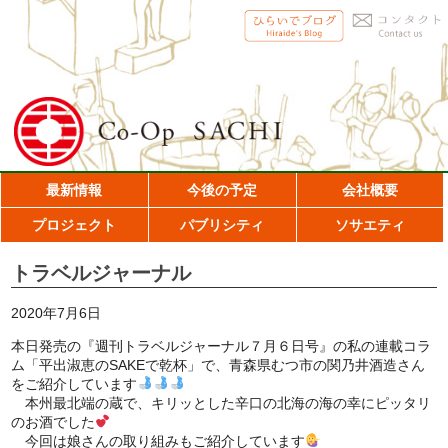
最新情報
今後の予定
会社概要
プロジェクト
パブリシティ
ソサエティ
トラベルジャーナル
2020年7月6日
本日発売の『週刊トラベルジャーナル７月６日号』の私の連載コラ
ム「平出淑恵のSAKEで乾杯」で、青森県むつ市の関乃井酒造さん
をご紹介しています
本州最北端の蔵で、キリッとした辛口の北海の海の幸にピッタリ
のお酒でした
今回は娘さんの取り組みもご紹介しています