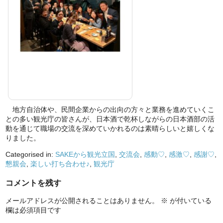
地方自治体や、民間企業からの出向の方々と業務を進めていくこ
との多い観光庁の皆さんが、日本酒で乾杯しながらの日本酒部の活
動を通じて職場の交流を深めていかれるのは素晴らしいと嬉しくな
りました。
Categorised in:
SAKEから観光立国
,
交流会
,
感動♡
,
感激♡
,
感謝♡
,
懇親会
,
楽しい打ち合わせ♪
,
観光庁
コメントを残す
メールアドレスが公開されることはありません。
※
が付いている
欄は必須項目です