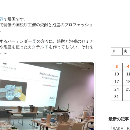
。
で帰国です。
で開催の国税庁主催の焼酎と泡盛のプロフェッショ
。
するバーテンダー
の方々に、焼酎と泡盛のセミナ
や泡盛を使ったカクテル
を作ってもらい、それを
月
火
。…
3
4
10
1
17
1
24
2
31
最新の記事
『SAKE L