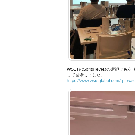
WSETのSprits level3の講
して登場しました。
https://www.wsetglobal.com/q…/wset-