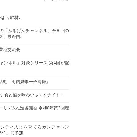
ESより取材♪
の「ふるげんチャンネル」全５回の
ズ、最終回♪
業種交流会
日
ャンネル」対談シリーズ 第4回が配
日
活動「町内夏季一斉清掃」
日
り 食と酒を味わい尽くすナイト！
日
ーリズム推進協議会 令和8年第3回理
日
ーシティ人財を育てるカンファレン
B31」に参加