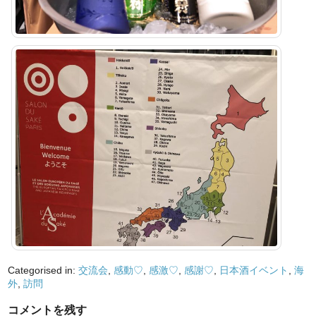
Categorised in:
交流会
,
感動♡
,
感激♡
,
感謝♡
,
日本酒イベント
,
海
外
,
訪問
コメントを残す