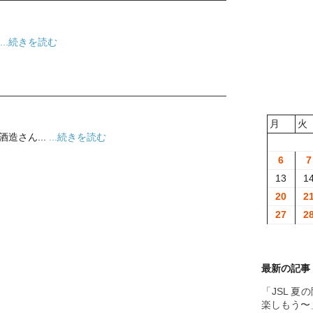
...続きを読む
月
火
造さん...
...続きを読む
6
7
13
1
20
2
27
2
最新の記事
「JSL 
楽しもう〜