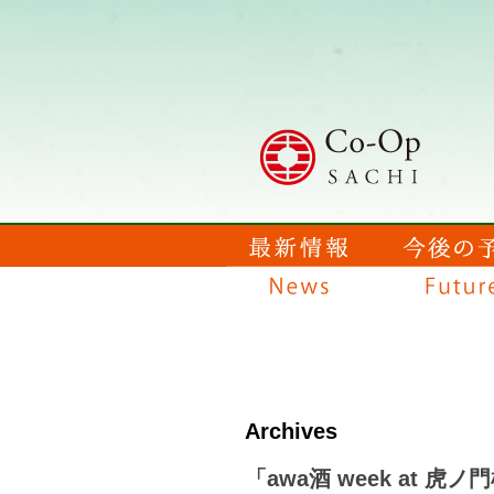
Archives
「awa酒 week at 虎ノ