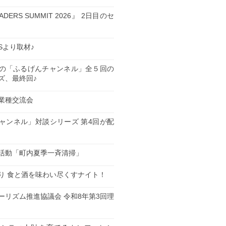
EADERS SUMMIT 2026』 2日目のセ
ESより取材♪
の「ふるげんチャンネル」全５回の
ズ、最終回♪
業種交流会
日
ャンネル」対談シリーズ 第4回が配
日
活動「町内夏季一斉清掃」
日
り 食と酒を味わい尽くすナイト！
日
ーリズム推進協議会 令和8年第3回理
日