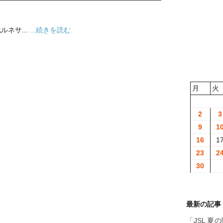
ネサ...
...続きを読む
月
火
2
3
9
1
16
1
23
2
30
最新の記事
「JSL 