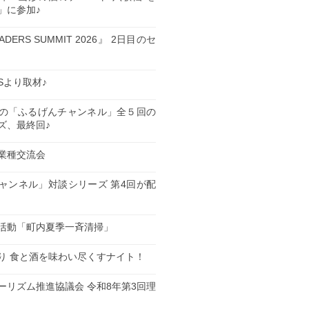
」に参加♪
EADERS SUMMIT 2026』 2日目のセ
ESより取材♪
の「ふるげんチャンネル」全５回の
ズ、最終回♪
業種交流会
日
ャンネル」対談シリーズ 第4回が配
日
活動「町内夏季一斉清掃」
日
り 食と酒を味わい尽くすナイト！
日
ーリズム推進協議会 令和8年第3回理