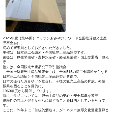
2025年度（第66回）ニッポンおみやげアワード全国推奨観光土産
品審査会に、
初めて審査員としてお招きいただきました。
主催は、日本商工会議所・全国観光土産品連盟です。
後援は、厚生労働省・農林水産省・経済産業省・国土交通省・観光
庁
協力は、全国観光土産品公正取引協議会
「全国推奨観光土産品審査会」は、全国515の商工会議所からなる
日本商工会議所と全国観光土産品連盟が共催で、
日本の優れたおみやげを推奨し、今後の観光土産品の育成、発掘・
振興を図ることを目的に、
1960年度から開催しています。
特に、食品については、観光土産品の安心・安全基準を遵守し、
信頼性の向上と健全な生活に資することを目的としているそうで
す。
ここに、昨年末に「伝統的酒造り」がユネスコ無形文化遺産登録と