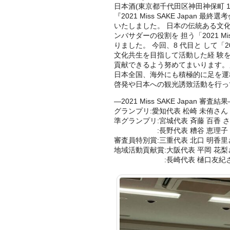
日本酒(東京都千代田区神田神保町 1-1
『2021 Miss SAKE Japan 最終
いたしました。 日本の伝統ある文
ンバサダーの役割を 担う「2021 Mis
りました。 今回、8 代目と して「202
文化共生を目指して活動した経 験
貢献できるよう努めてまいります。」
日本全国、海外にも積極的に足を運
啓発や日本への観光誘致活動を行っ
―2021 Miss SAKE Japan 審査結
グランプリ:愛知代表 松崎 未侑さん
準グランプリ:宮城代表 ⻫藤
:⻑野代表 糟谷 恵理子 
審査員特別賞:三重代表 北口 明香里
地域活動貢献賞:大阪代表 平
:長崎代表 樋口友紀さ