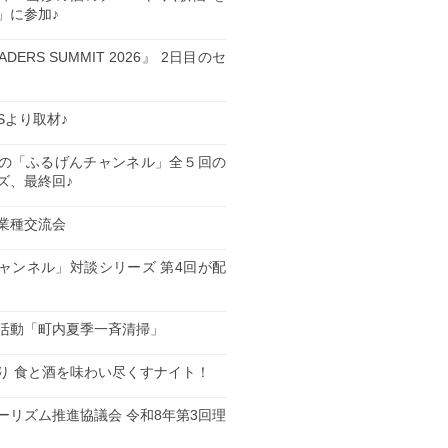
」に参加♪
EADERS SUMMIT 2026』 2日目のセ
ESより取材♪
の「ふるげんチャンネル」全５回の
ズ、最終回♪
業種交流会
日
ャンネル」対談シリーズ 第4回が配
日
活動「町内夏季一斉清掃」
日
り 食と酒を味わい尽くすナイト！
日
ーリズム推進協議会 令和8年第3回理