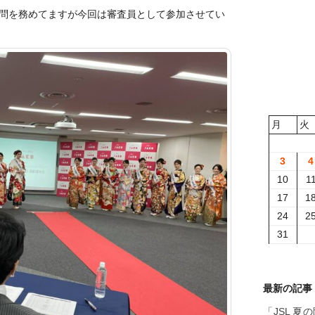
問を務めてますが今回は審査員として参加させてい
月
火
3
4
10
1
17
1
24
2
31
最新の記事
「JSL 