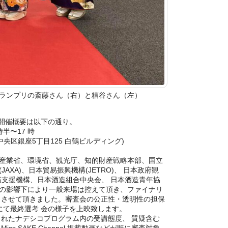
ランプリの斎藤さん（右）と糟谷さん（左）
終選考会開催概要は以下の通り。
 時半〜17 時
央区銀座5丁目12­5 白鶴ビルディング)
産業省、環境省、観光庁、知的財産戦略本部、国立
AXA)、日本貿易振興機構(JETRO)、 日本政府観
開拓支援機構、日本酒造組合中央会、 日本酒造⻘年協
の影響下により一般来場は控えて頂き、ファイナリ
 させて頂きました。審査会の公正性・透明性の担保
nnel にて最終選考 会の様子を上映致します。
催されたナデシコプログラム内の受講態度、 質疑含む
s SAKE Channel 掲載動画などが既に審査対象