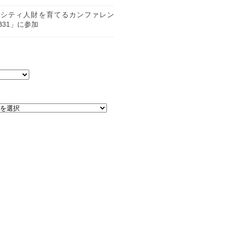
日
ーシティ人財を育てるカンファレン
B31」に参加
日