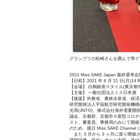
グランプリの松崎さんを囲んで準グ
2021 Miss SAKE Japan 最
【日程】2021 年 6 月 21 日(月)14
【会場】 白鶴銀座スタイル(東京都中
【主催】 一般社団法人ミス日本酒
【後援】外務省、農林水産省、経済
研究開発法人宇宙航空研究開発機構(J
光局(JNTO)、株式会社海外需要
議会、京都府、京都市※新型コロナ
スト、審査員、事務局のみにて開催
のため、後日 Miss SAKE Cha
また 3 月から 3 ヶ月に渡り開
講師評価、提出レポート内容、及び Mis