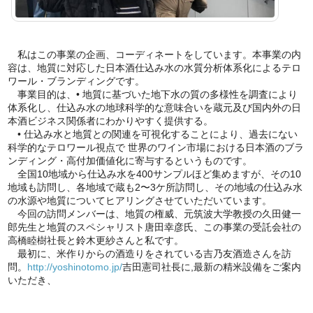
私はこの事業の企画、コーディネートをしています。本事業の内
容は、地質に対応した日本酒仕込み水の水質分析体系化によるテロ
ワール・ブランディングです。
事業目的は、• 地質に基づいた地下水の質の多様性を調査により
体系化し、仕込み水の地球科学的な意味合いを蔵元及び国内外の日
本酒ビジネス関係者にわかりやすく提供する。
• 仕込み水と地質との関連を可視化することにより、過去にない
科学的なテロワール視点で 世界のワイン市場における日本酒のブラ
ンディング・高付加価値化に寄与するというものです。
全国10地域から仕込み水を400サンプルほど集めますが、その10
地域も訪問し、各地域で蔵も2〜3ケ所訪問し、その地域の仕込み水
の水源や地質についてヒアリングさせていただいています。
今回の訪問メンバーは、地質の権威、元筑波大学教授の久田健一
郎先生と地質のスペシャリスト唐田幸彦氏、この事業の受託会社の
高橋睦樹社長と鈴木更紗さんと私です。
最初に、米作りからの酒造りをされている吉乃友酒造さんを訪
問。
http://yoshinotomo.jp/
吉田憲司社長に,最新の精米設備をご案内
いただき、