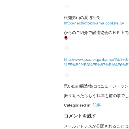
根知男山の渡辺社長
http://nechiotokoyama.cool.ne.jp/
からのご紹介で醸造協会のＨＰ上で
http://www.jozo.or.jp/iik
%E5%B9%B3%E5%87%BA%E6%B
思い出の醸造物にはニュージーラン
振り返ったらもう14年も前の事で
Categorised in:
記事
コメントを残す
メールアドレスが公開されることは