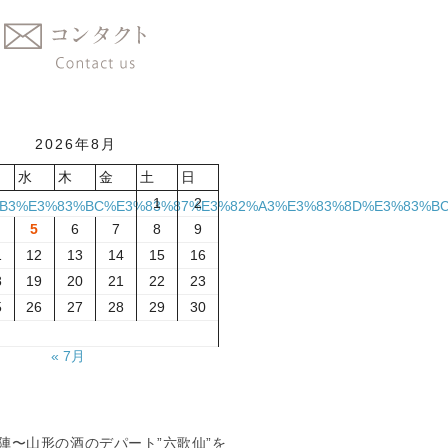
2026年8月
水
木
金
土
日
1
2
E3%82%B3%E3%83%BC%E3%83%87%E3%82%A3%E3%83%8D%E3%83%
5
6
7
8
9
1
12
13
14
15
16
8
19
20
21
22
23
5
26
27
28
29
30
« 7月
夏の陣〜山形の酒のデパート”六歌仙”を