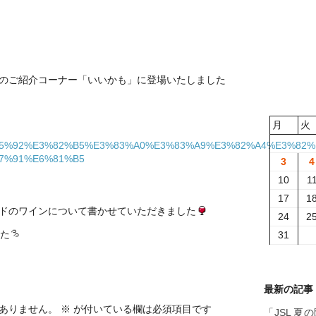
のご紹介コーナー「いいかも」に登場いたしました
月
火
amo/%E9%85%92%E3%82%B5%E3%83%A0%E3%83%A9%E3%82%A4%
7%91%E6%81%B5
3
4
10
1
17
1
ドのワインについて書かせていただきました
24
2
した
31
最新の記事
ありません。
※
が付いている欄は必須項目です
「JSL 