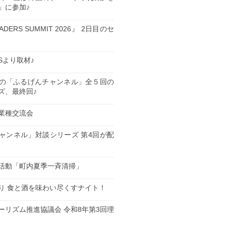
」に参加♪
EADERS SUMMIT 2026』 2日目のセ
ESより取材♪
の「ふるげんチャンネル」全５回の
ズ、最終回♪
業種交流会
日
ャンネル」対談シリーズ 第4回が配
日
活動「町内夏季一斉清掃」
日
り 食と酒を味わい尽くすナイト！
日
ーリズム推進協議会 令和8年第3回理