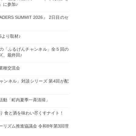
」に参加♪
EADERS SUMMIT 2026』 2日目のセ
ESより取材♪
の「ふるげんチャンネル」全５回の
ズ、最終回♪
業種交流会
日
ャンネル」対談シリーズ 第4回が配
日
活動「町内夏季一斉清掃」
日
り 食と酒を味わい尽くすナイト！
日
ーリズム推進協議会 令和8年第3回理