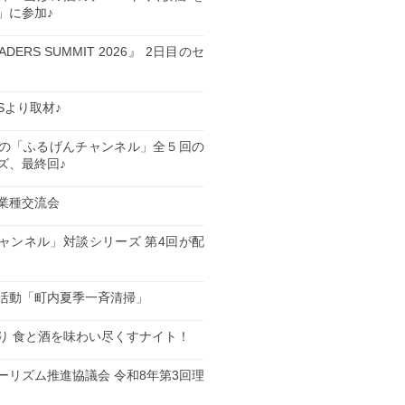
」に参加♪
EADERS SUMMIT 2026』 2日目のセ
ESより取材♪
の「ふるげんチャンネル」全５回の
ズ、最終回♪
業種交流会
日
ャンネル」対談シリーズ 第4回が配
日
活動「町内夏季一斉清掃」
日
り 食と酒を味わい尽くすナイト！
日
ーリズム推進協議会 令和8年第3回理