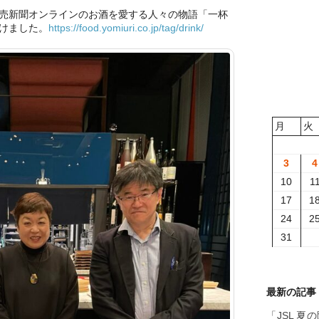
売新聞オンラインのお酒を愛する人々の物語「一杯
けました。
https://food.yomiuri.co.jp/tag/drink/
月
火
3
4
10
1
17
1
24
2
31
最新の記事
「JSL 