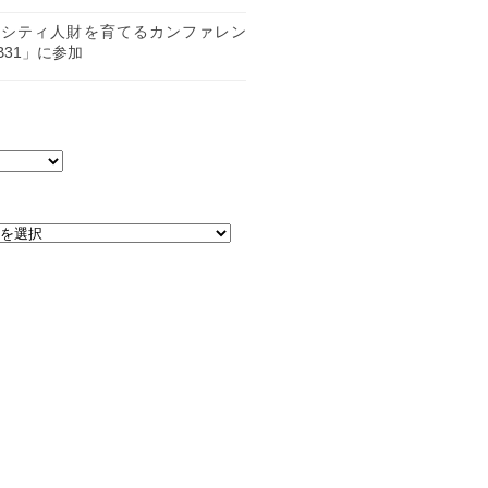
日
ーシティ人財を育てるカンファレン
B31」に参加
日