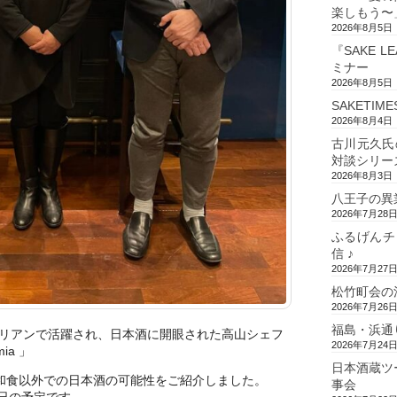
楽しもう〜
2026年8月5日
『SAKE L
ミナー
2026年8月5日
SAKETIM
2026年8月4日
古川元久氏
対談シリー
2026年8月3日
八王子の異
2026年7月28
ふるげんチ
信 ♪
2026年7月27
松竹町会の
2026年7月26
福島・浜通
リアンで活躍され、日本酒に開眼された高山シェフ
2026年7月24
ia 」
日本酒蔵ツ
和食以外での日本酒の可能性をご紹介しました。
事会
6日の予定です。