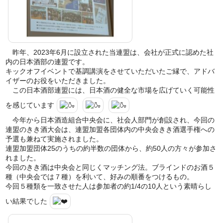
昨年、2023年6月に設立された当連盟は、会社が正式に認めた社
内の日本酒部の連盟です。
キックオフイベントで基調講演をさせていただいたご縁で、アドバ
イザーのお役をいただきました。
この日本酒部連盟には、日本酒の健全な市場を広げていく可能性
を感じています
今年から日本酒造組合中央会に、社会人部門が創設され、今回の
連盟のきき酒大会は、連盟加盟各団体内の中央会きき酒選手権への
予選も兼ねて実施されました。
連盟加盟団体25のうちの約半数の団体から、約50人の方々が参加さ
れました。
今回のきき酒は中央会と同じくマッチング法。ブラインドのお酒５
種（中央会では７種）を利いて、好みの順番をつけるもの。
今回５種類を一致させた人は参加者の約1/4の10人という素晴らし
い結果でした