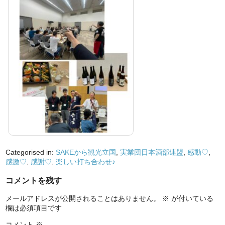
Categorised in:
SAKEから観光立国
,
実業団日本酒部連盟
,
感動♡
,
感激♡
,
感謝♡
,
楽しい打ち合わせ♪
コメントを残す
メールアドレスが公開されることはありません。
※
が付いている
欄は必須項目です
コメント
※