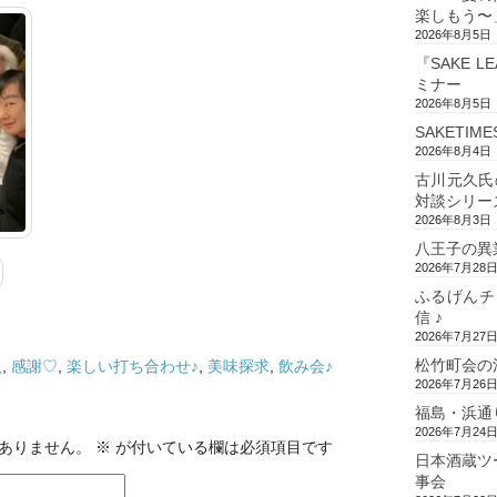
楽しもう〜
2026年8月5日
『SAKE L
ミナー
2026年8月5日
SAKETIM
2026年8月4日
古川元久氏
対談シリー
2026年8月3日
八王子の異
2026年7月28
ふるげんチ
信 ♪
2026年7月27
松竹町会の
人
,
感謝♡
,
楽しい打ち合わせ♪
,
美味探求
,
飲み会♪
2026年7月26
福島・浜通
2026年7月24
ありません。
※
が付いている欄は必須項目です
日本酒蔵ツ
事会