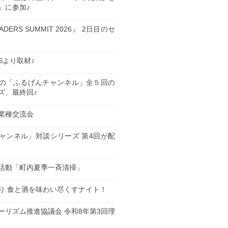
」に参加♪
EADERS SUMMIT 2026』 2日目のセ
ESより取材♪
の「ふるげんチャンネル」全５回の
ズ、最終回♪
業種交流会
日
ャンネル」対談シリーズ 第4回が配
日
活動「町内夏季一斉清掃」
日
り 食と酒を味わい尽くすナイト！
日
ーリズム推進協議会 令和8年第3回理