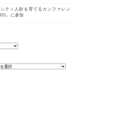
日
ーシティ人財を育てるカンファレン
B31」に参加
日