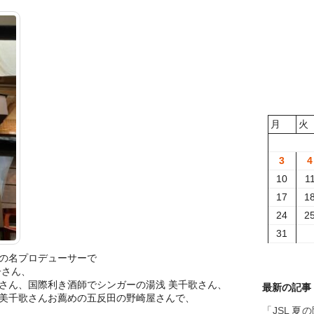
月
火
3
4
10
1
17
1
24
2
31
の名プロデューサーで
子さん、
さん、国際利き酒師でシンガーの湯浅 美千歌さん、
最新の記事
美千歌さんお薦めの五反田の野崎屋さんで、
「JSL 