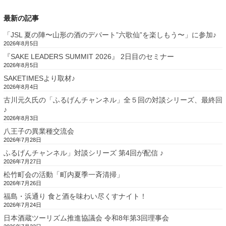
最新の記事
「JSL 夏の陣〜山形の酒のデパート”六歌仙”を楽しもう〜」に参加♪
2026年8月5日
『SAKE LEADERS SUMMIT 2026』 2日目のセミナー
2026年8月5日
SAKETIMESより取材♪
2026年8月4日
古川元久氏の「ふるげんチャンネル」全５回の対談シリーズ、最終回
♪
2026年8月3日
八王子の異業種交流会
2026年7月28日
ふるげんチャンネル」対談シリーズ 第4回が配信 ♪
2026年7月27日
松竹町会の活動「町内夏季一斉清掃」
2026年7月26日
福島・浜通り 食と酒を味わい尽くすナイト！
2026年7月24日
日本酒蔵ツーリズム推進協議会 令和8年第3回理事会