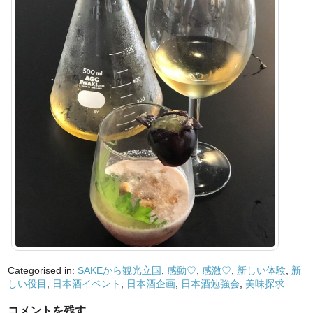
Categorised in:
SAKEから観光立国
,
感動♡
,
感激♡
,
新しい体験
,
新
しい役目
,
日本酒イベント
,
日本酒企画
,
日本酒勉強会
,
美味探求
コメントを残す