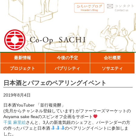
最新情報
今後の予定
会社概要
プロジェクト
パブリシティ
ソサエティ
日本酒とパフェのペアリングイベント
2019年8月4日
日本酒YouTuber 「並行複発酵」
(先月からチャンネル登録しています) がファーマーズマーケットの
Aoyama sake fleaのスピンオフ企画をサポート
千葉 麻里絵
さんと、3人の新進気鋭のシェフと、バーテンダーの方
の作ったパフェと日本酒
のペアリングイベントに参加しま
した。