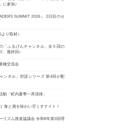
」に参加♪
EADERS SUMMIT 2026』 2日目のセ
ESより取材♪
の「ふるげんチャンネル」全５回の
ズ、最終回♪
業種交流会
日
ャンネル」対談シリーズ 第4回が配
日
活動「町内夏季一斉清掃」
日
り 食と酒を味わい尽くすナイト！
日
ーリズム推進協議会 令和8年第3回理