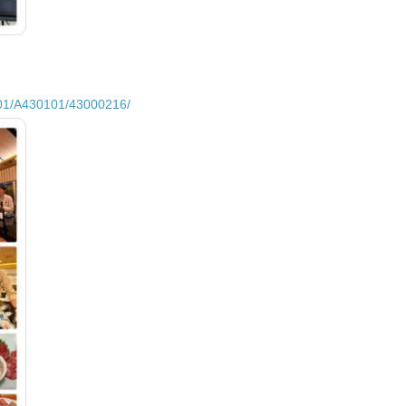
301/A430101/43000216/