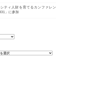
日
ーシティ人財を育てるカンファレン
B31」に参加
日