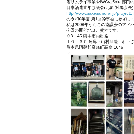
酒サムライ事業やIWCのSake部
日本酒造青年協議会(北原 対馬会長)
http://www.sakesamurai.jp/project1.
の令和6年度 第1回幹事会に参加し
私は2006年からこの協議会のアド
今回の開催地は、熊本です。
０8：45 熊本市内出発
１０：３０ 阿蘇・山村酒造（れい
熊本県阿蘇郡高森町高森 1645