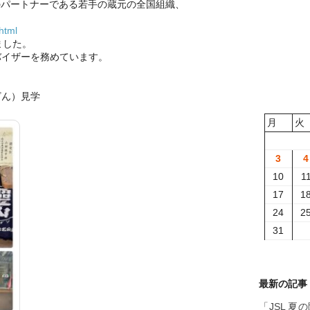
門のパートナーである若手の蔵元の全国組織、
html
ました。
バイザーを務めています。
ざん）見学
月
火
3
4
10
1
17
1
24
2
31
最新の記事
「JSL 