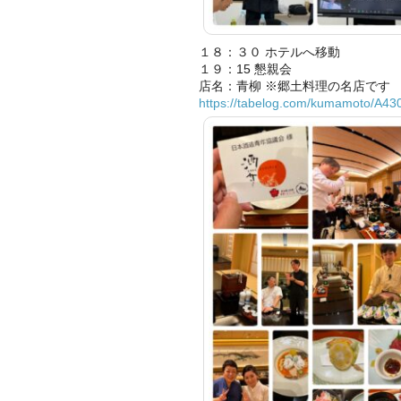
１８：３０ ホテルへ移動
１９：15 懇親会
店名：青柳 ※郷土料理の名店です
https://tabelog.com/kumamoto/A4