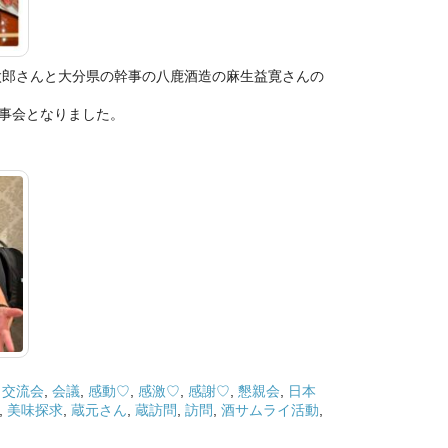
太郎さんと大分県の幹事の八鹿酒造の麻生益寛さんの
事会となりました。
,
交流会
,
会議
,
感動♡
,
感激♡
,
感謝♡
,
懇親会
,
日本
,
美味探求
,
蔵元さん
,
蔵訪問
,
訪問
,
酒サムライ活動
,