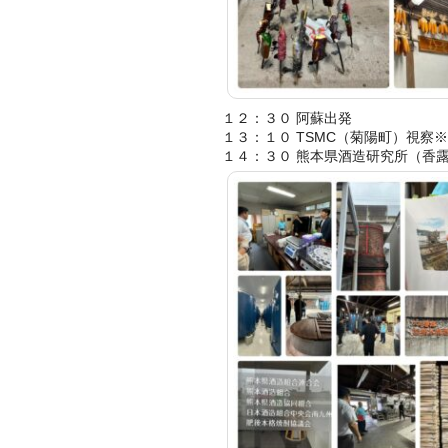
１２：３０ 阿蘇出発
１３：１０ TSMC（菊陽町）視察
１４：３０ 熊本県酒造研究所（香露