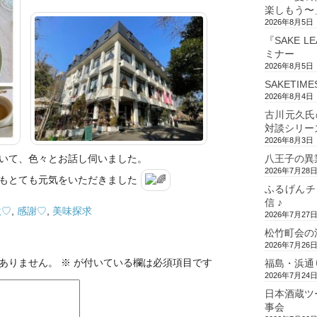
楽しもう〜
2026年8月5日
『SAKE L
ミナー
2026年8月5日
SAKETIM
2026年8月4日
古川元久氏
対談シリー
2026年8月3日
いて、色々とお話し伺いました。
八王子の異
2026年7月28
もとても元気をいただきました
ふるげんチ
信 ♪
激♡
,
感謝♡
,
美味探求
2026年7月27
松竹町会の
2026年7月26
ありません。
※
が付いている欄は必須項目です
福島・浜通
2026年7月24
日本酒蔵ツ
事会