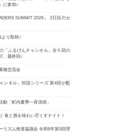
」に参加♪
EADERS SUMMIT 2026』 2日目のセ
ESより取材♪
の「ふるげんチャンネル」全５回の
ズ、最終回♪
業種交流会
日
ャンネル」対談シリーズ 第4回が配
日
活動「町内夏季一斉清掃」
日
り 食と酒を味わい尽くすナイト！
日
ーリズム推進協議会 令和8年第3回理