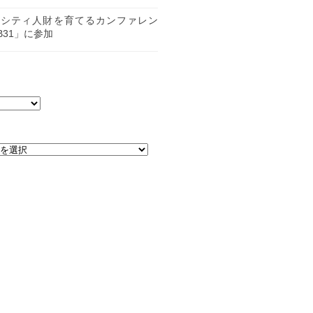
日
ーシティ人財を育てるカンファレン
B31」に参加
日