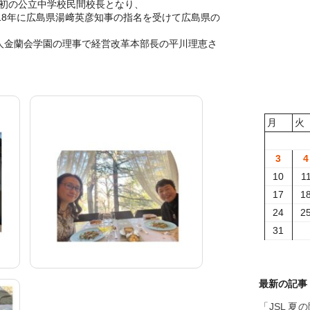
初の公立中学校民間校長となり、
18年に広島県湯﨑英彦知事の指名を受けて広島県の
人金蘭会学園の理事で経営改革本部長の平川理恵さ
月
火
3
4
10
1
17
1
24
2
31
最新の記事
「JSL 