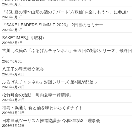
2026年8月8日
「JSL 夏の陣〜山形の酒のデパート”六歌仙”を楽しもう〜」に参加♪
2026年8月5日
『SAKE LEADERS SUMMIT 2026』 2日目のセミナー
2026年8月5日
SAKETIMESより取材♪
2026年8月4日
古川元久氏の「ふるげんチャンネル」全５回の対談シリーズ、最終回
♪
2026年8月3日
八王子の異業種交流会
2026年7月28日
ふるげんチャンネル」対談シリーズ 第4回が配信 ♪
2026年7月27日
松竹町会の活動「町内夏季一斉清掃」
2026年7月26日
福島・浜通り 食と酒を味わい尽くすナイト！
2026年7月24日
日本酒蔵ツーリズム推進協議会 令和8年第3回理事会
2026年7月22日