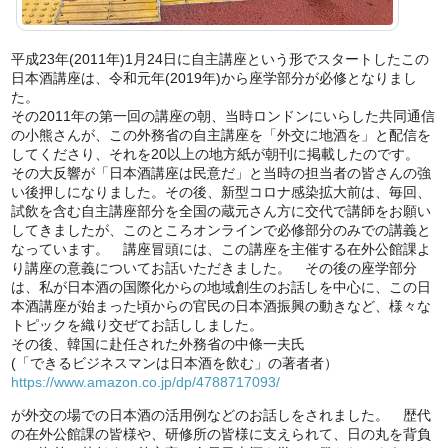
平成23年(2011年)1月24日に自主講座という形でスタートしたこの
日本酒講座は、令和元年(2019年)から座学部分が必修となりまし
た。
その2011年の第一回の講座の朝、当時ロンドンにいらした共同通信
の小熊さんが、この外務省の自主講座を「外交に地酒を」と配信を
してくださり、それを20以上の地方紙が朝刊に掲載したのです。
その大反響が「日本酒講座は民意だ」と当時の担当者の皆さんの強
い後押しになりました。その後、新型コロナ感染拡大前は、毎回、
試飲を含む自主講座部分を全国の蔵元さん方に交代で講師をお願い
してきましたが、このところオンラインで必修部分のみでの講義と
なっています。 講座冒頭には、この講座を主催する在外公館課よ
り講座の意義についてお話いただきました。 その後の座学部分
は、私が日本酒の国際化からの地域創生のお話しを中心に、この日
本酒講座が始まった頃からの官民の日本酒振興の動きなど、様々な
トピックを織り交ぜてお話ししました。
その後、韓国に赴任された外務省の中條一夫氏
(「できるビジネスマンは日本酒を飲む」の著者者）
https://www.amazon.co.jp/dp/4788717093/
が外交の場での日本酒の活用例などのお話しをされました。 歴代
の在外公館課の皆様や、研修所の皆様に支えられて、日の丸を背負