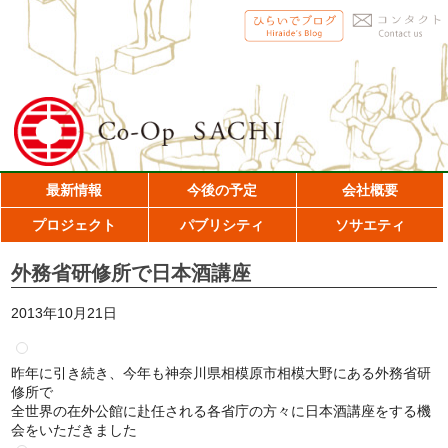
最新情報
今後の予定
会社概要
プロジェクト
パブリシティ
ソサエティ
外務省研修所で日本酒講座
2013年10月21日
昨年に引き続き、今年も神奈川県相模原市相模大野にある
外務省研
修所で
全世界の在外公館に赴任される各省庁の方
々に日本酒講座をする機
会をいただきました