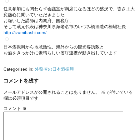
任意参加にも関わらず会議室が満席になるほどの盛況で、
皆さま大
変熱心に聞いていただきました
お願いした講師
は内閣府、国税庁、
そして蔵元代表は神奈川県海老名市の
いづみ橋酒造の橋場社長
http://izumibashi.com/
日本酒振興から地域活性、海外からの観光客誘致と
お酒を
きっかけに素晴らしい省庁連携が動き出しています
Categorised in:
外務省の日本酒振興
コメントを残す
メールアドレスが公開されることはありません。
※
が付いている
欄は必須項目です
コメント
※