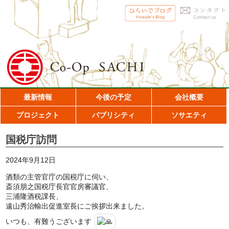
最新情報
今後の予定
会社概要
プロジェクト
パブリシティ
ソサエティ
国税庁訪問
2024年9月12日
酒類の主管官庁の国税庁に伺い、
斎須朋之国税庁長官官房審議官、
三浦隆酒税課長、
遠山秀治輸出促進室長にご挨拶出来ました。
いつも、有難うございます