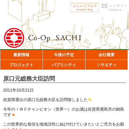
最新情報
今後の予定
会社概要
プロジェクト
パブリシティ
ソサエティ
原口元総務大臣訪問
2011年10月21日
佐賀県選出の原口元総務大臣を訪問致しました
今年のＩＷＣチャンピオン（世界一）のお酒は佐賀県鹿島市の鍋島
です
この世界的な発信を地域活性に結び付けていきたいとご尽力をお願