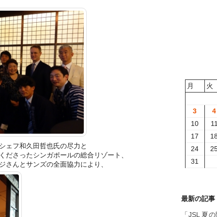
月
火
3
4
10
1
17
1
シェフ和久田哲也氏
の尽力と
24
2
くださったシ
ンガポールの総合リゾート、
31
ジさんとサンズの全面協力により、
最新の記事
「JSL 