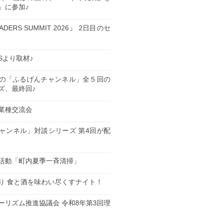
」に参加♪
EADERS SUMMIT 2026』 2日目のセ
ESより取材♪
の「ふるげんチャンネル」全５回の
ズ、最終回♪
業種交流会
日
ャンネル」対談シリーズ 第4回が配
日
活動「町内夏季一斉清掃」
日
り 食と酒を味わい尽くすナイト！
日
ーリズム推進協議会 令和8年第3回理