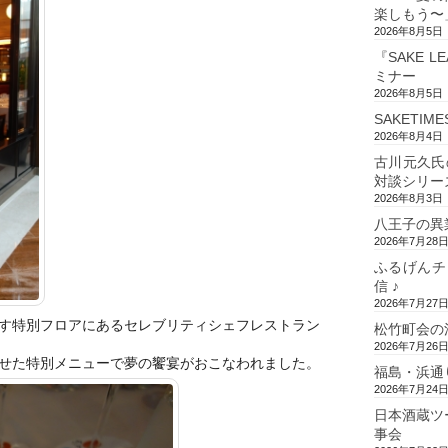
楽しもう〜
2026年8月5日
『SAKE L
ミナー
2026年8月5日
SAKETIM
2026年8月4日
古川元久氏
対談シリー
2026年8月3日
八王子の異
2026年7月28
ふるげんチ
信 ♪
2026年7月27
す特別フロアにあるセレブリティシェ
フレストラン
松竹町会の
2026年7月26
せた特
別メニューで夢の饗宴がおこなわれました。
福島・浜通
2026年7月24
日本酒蔵ツ
事会