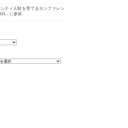
日
ーシティ人財を育てるカンファレン
B31」に参加
日