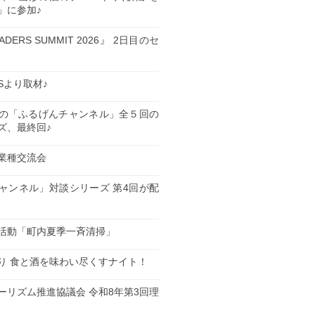
」に参加♪
EADERS SUMMIT 2026』 2日目のセ
ESより取材♪
の「ふるげんチャンネル」全５回の
ズ、最終回♪
業種交流会
日
ャンネル」対談シリーズ 第4回が配
日
活動「町内夏季一斉清掃」
日
り 食と酒を味わい尽くすナイト！
日
ーリズム推進協議会 令和8年第3回理