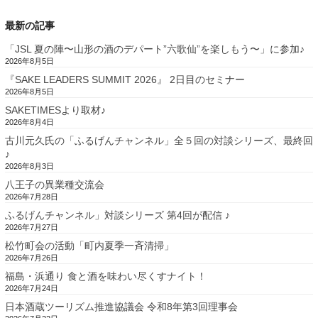
最新の記事
「JSL 夏の陣〜山形の酒のデパート”六歌仙”を楽しもう〜」に参加♪
2026年8月5日
『SAKE LEADERS SUMMIT 2026』 2日目のセミナー
2026年8月5日
SAKETIMESより取材♪
2026年8月4日
古川元久氏の「ふるげんチャンネル」全５回の対談シリーズ、最終回
♪
2026年8月3日
八王子の異業種交流会
2026年7月28日
ふるげんチャンネル」対談シリーズ 第4回が配信 ♪
2026年7月27日
松竹町会の活動「町内夏季一斉清掃」
2026年7月26日
福島・浜通り 食と酒を味わい尽くすナイト！
2026年7月24日
日本酒蔵ツーリズム推進協議会 令和8年第3回理事会