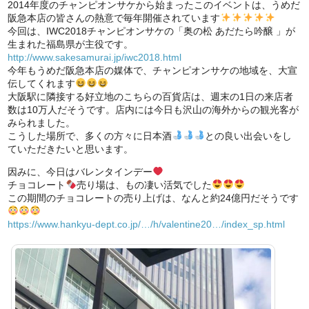
2014年度のチャンピオンサケから始まったこのイベントは、うめだ
阪急本店の皆さんの熱意で毎年開催されています
今回は、IWC2018チャンピオンサケの「奥の松 あだたら吟醸 」が
生まれた福島県が主役です。
http://www.sakesamurai.jp/iwc2018.html
今年もうめだ阪急本店の媒体で、チャンピオンサケの地域を、大宣
伝してくれます
大阪駅に隣接する好立地のこちらの百貨店は、週末の1日の来店者
数は10万人だそうです。店内には今日も沢山の海外からの観光客が
みられました。
こうした場所で、多くの方々に日本酒
との良い出会いをし
ていただきたいと思います。
因みに、今日はバレンタインデー
チョコレート
売り場は、もの凄い活気でした
この期間のチョコレートの売り上げは、なんと約24億円だそうです
https://www.hankyu-dept.co.jp/…/h/valentine20…/index_sp.html