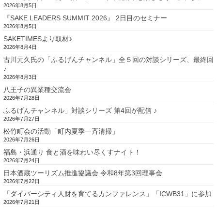
2026年8月5日
『SAKE LEADERS SUMMIT 2026』 2日目のセミナー
2026年8月5日
SAKETIMESより取材♪
2026年8月4日
古川元久氏の「ふるげんチャンネル」全５回の対談シリーズ、最終回
♪
2026年8月3日
八王子の異業種交流会
2026年7月28日
ふるげんチャンネル」対談シリーズ 第4回が配信 ♪
2026年7月27日
松竹町会の活動「町内夏季一斉清掃」
2026年7月26日
福島・浜通り 食と酒を味わい尽くすナイト！
2026年7月24日
日本酒蔵ツーリズム推進協議会 令和8年第3回理事会
2026年7月22日
「ダイバーシティ人財を育てるカンファレンス」「ICWB31」に参加
2026年7月21日