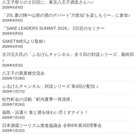
八王子祭りの２日目に、東京八王子酒造さんへ♪
2026年8月8日
「JSL 夏の陣〜山形の酒のデパート”六歌仙”を楽しもう〜」に参加♪
2026年8月5日
『SAKE LEADERS SUMMIT 2026』 2日目のセミナー
2026年8月5日
SAKETIMESより取材♪
2026年8月4日
古川元久氏の「ふるげんチャンネル」全５回の対談シリーズ、最終回
♪
2026年8月3日
八王子の異業種交流会
2026年7月28日
ふるげんチャンネル」対談シリーズ 第4回が配信 ♪
2026年7月27日
松竹町会の活動「町内夏季一斉清掃」
2026年7月26日
福島・浜通り 食と酒を味わい尽くすナイト！
2026年7月24日
日本酒蔵ツーリズム推進協議会 令和8年第3回理事会
2026年7月22日