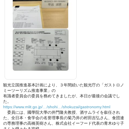
観光立国推進基本計画により、３年間続いた観光庁の「ガストロノ
ミーツーリズム推進事業」の
有識者委員会の委員を務めてきましたが、本日が最後の会議でし
た。
https://www.mlit.go.jp/…/shohi…/shokuzai/gastronomy.html
委員には、國學院大學の井門隆夫教授、酒サムライを叙任され
た、全日本・食学会の名誉理事長の菊乃井の村田吉弘さん、食団連
の専務理事の高橋英樹さん、株式会社イーフード代表の青木ゆり子
さんと錚々たる皆様。