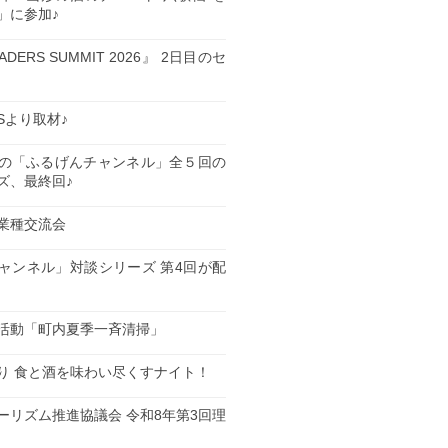
」に参加♪
EADERS SUMMIT 2026』 2日目のセ
ESより取材♪
の「ふるげんチャンネル」全５回の
ズ、最終回♪
業種交流会
日
ャンネル」対談シリーズ 第4回が配
日
活動「町内夏季一斉清掃」
日
り 食と酒を味わい尽くすナイト！
日
ーリズム推進協議会 令和8年第3回理