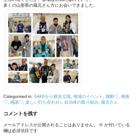
多くの山形県の蔵元さん方にお会いできました。
Categorised in:
SAKEから観光立国
,
地域のイベント
,
感動♡
,
感激
♡
,
感謝♡
,
楽しい打ち合わせ♪
,
自治体の取り組み
,
蔵元さん
コメントを残す
メールアドレスが公開されることはありません。
※
が付いている
欄は必須項目です