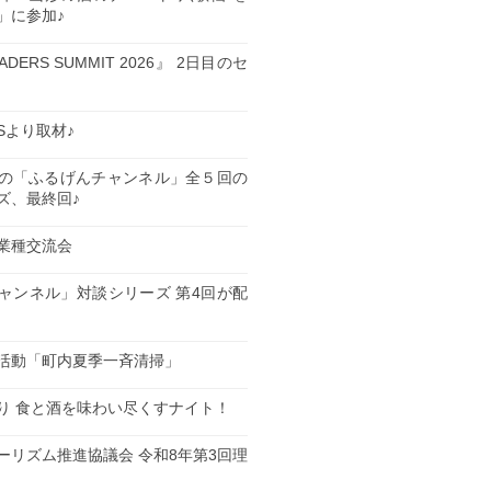
」に参加♪
EADERS SUMMIT 2026』 2日目のセ
ESより取材♪
の「ふるげんチャンネル」全５回の
ズ、最終回♪
業種交流会
日
ャンネル」対談シリーズ 第4回が配
日
活動「町内夏季一斉清掃」
日
り 食と酒を味わい尽くすナイト！
日
ーリズム推進協議会 令和8年第3回理