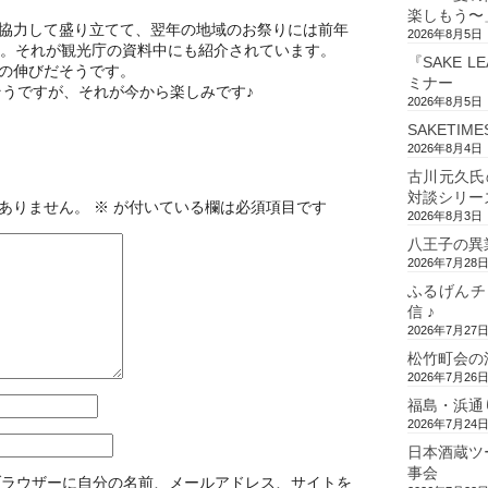
楽しもう〜
協力して盛り立てて、翌年の地域のお祭りには前年
2026年8月5日
た。それが観光庁の資料中にも紹介されています。
『SAKE L
の伸びだそうです。
ミナー
そうですが、それが今から楽しみです♪
2026年8月5日
SAKETIM
2026年8月4日
古川元久氏
対談シリー
ありません。
※
が付いている欄は必須項目です
2026年8月3日
八王子の異
2026年7月28
ふるげんチ
信 ♪
2026年7月27
松竹町会の
2026年7月26
福島・浜通
2026年7月24
日本酒蔵ツ
事会
ブラウザーに自分の名前、メールアドレス、サイトを