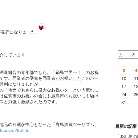
発売になりました
月
火
介しています
3
4
酒造組合の青年部でした。「鍋島世界一！」のお祝
です。同業者の受賞を同業者がお祝いしたこのパー
10
1
評判になりましたが、
17
1
の「地元でもさらに盛大なお祝いを」という流れに
24
2
は佐賀市のお祝いの会にも鹿島市のお祝いにも駆け
スと力強く激励されたのです。
31
地元の６蔵が中心となった「鹿島酒蔵ツーリズム」
最新の記事
ourism?fref=ts
「JSL 