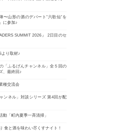
夏の陣〜山形の酒のデパート”六歌仙”を
」に参加♪
EADERS SUMMIT 2026』 2日目のセ
ESより取材♪
の「ふるげんチャンネル」全５回の
ズ、最終回♪
業種交流会
日
ャンネル」対談シリーズ 第4回が配
日
活動「町内夏季一斉清掃」
日
り 食と酒を味わい尽くすナイト！