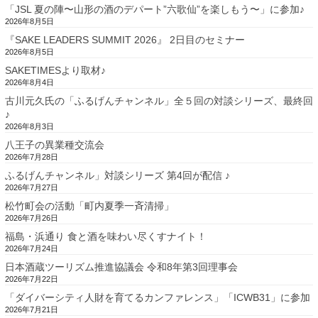
「JSL 夏の陣〜山形の酒のデパート”六歌仙”を楽しもう〜」に参加♪
2026年8月5日
『SAKE LEADERS SUMMIT 2026』 2日目のセミナー
2026年8月5日
SAKETIMESより取材♪
2026年8月4日
古川元久氏の「ふるげんチャンネル」全５回の対談シリーズ、最終回
♪
2026年8月3日
八王子の異業種交流会
2026年7月28日
ふるげんチャンネル」対談シリーズ 第4回が配信 ♪
2026年7月27日
松竹町会の活動「町内夏季一斉清掃」
2026年7月26日
福島・浜通り 食と酒を味わい尽くすナイト！
2026年7月24日
日本酒蔵ツーリズム推進協議会 令和8年第3回理事会
2026年7月22日
「ダイバーシティ人財を育てるカンファレンス」「ICWB31」に参加
2026年7月21日