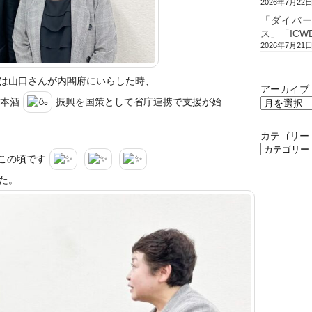
2026年7月22
「ダイバ
ス」「ICW
2026年7月21
は山口さんが内閣府にいらした時、
アーカイブ
日本酒
振興を国策として省庁連携で支援が始
カテゴリー
この頃です
た。