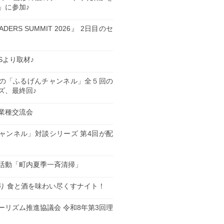
」に参加♪
EADERS SUMMIT 2026』 2日目のセ
ESより取材♪
の「ふるげんチャンネル」全５回の
ズ、最終回♪
業種交流会
日
ャンネル」対談シリーズ 第4回が配
日
活動「町内夏季一斉清掃」
日
り 食と酒を味わい尽くすナイト！
日
ーリズム推進協議会 令和8年第3回理