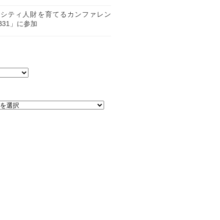
日
ーシティ人財を育てるカンファレン
B31」に参加
日