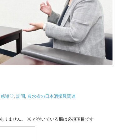
,
感謝♡
,
訪問
,
農水省の日本酒振興関連
ありません。
※
が付いている欄は必須項目です