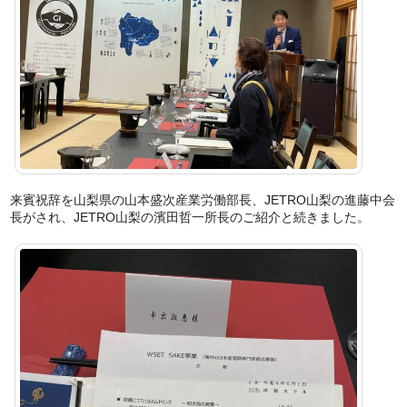
来賓祝辞を山梨県の山本盛次産業労働部長、JETRO山梨の進藤中会
長がされ、JETRO山梨の濱田哲一所長のご紹介と続きました。