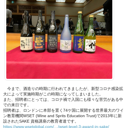
今まで、酒造りの時期に行われてきましたが、新型コロナ感染拡
大によって実施時期がこの時期になってしまいました。
また、招聘者にとっては、コロナ禍で入国にも様々な苦労がある中
での来日です。
招聘者は、ロンドンに本部を置く74ケ国に展開する世界最大のワイ
ン教育機関WSET (Wine and Sprits Education Trust)で2013年に新
設されたSAKE 資格講座の教育者達です。
https://www.wsetglobal.com/…/wset-level-3-award-in-sake/