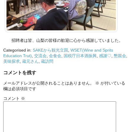
招聘者は皆、山梨の皆様の歓迎に心から感謝していました。
Categorised in:
SAKEから観光立国
,
WSET(Wine and Sprits
Education Trut)
,
交流会
,
会食会
,
国税庁日本酒振興
,
感謝♡
,
懇親会
,
美味探求
,
蔵元さん
,
蔵訪問
コメントを残す
メールアドレスが公開されることはありません。
※
が付いている
欄は必須項目です
コメント
※