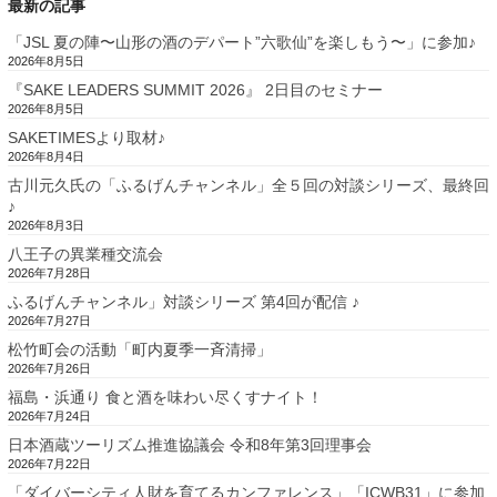
最新の記事
「JSL 夏の陣〜山形の酒のデパート”六歌仙”を楽しもう〜」に参加♪
2026年8月5日
『SAKE LEADERS SUMMIT 2026』 2日目のセミナー
2026年8月5日
SAKETIMESより取材♪
2026年8月4日
古川元久氏の「ふるげんチャンネル」全５回の対談シリーズ、最終回
♪
2026年8月3日
八王子の異業種交流会
2026年7月28日
ふるげんチャンネル」対談シリーズ 第4回が配信 ♪
2026年7月27日
松竹町会の活動「町内夏季一斉清掃」
2026年7月26日
福島・浜通り 食と酒を味わい尽くすナイト！
2026年7月24日
日本酒蔵ツーリズム推進協議会 令和8年第3回理事会
2026年7月22日
「ダイバーシティ人財を育てるカンファレンス」「ICWB31」に参加